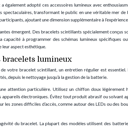
 a également adopté ces accessoires lumineux avec enthousiasme. 
els spectaculaires, transformant le public en une véritable mer de 
participants, ajoutant une dimension supplémentaire à l’expérience 
ntes émergent. Des bracelets scintillants spécialement conçus sont
La capacité à programmer des schémas lumineux spécifiques ouvr
de leur aspect esthétique.
s bracelets lumineux
 de votre bracelet scintillant, un entretien régulier est essentiel
s, depuis le nettoyage jusqu’à la gestion de la batterie.
 une attention particulière. Utilisez un chiffon doux légèrement 
appareils électroniques. Évitez tout produit abrasif ou solvant
 Pour les zones difficiles d’accès, comme autour des LEDs ou des b
ongévité du bracelet. La plupart des modèles utilisent des batteri