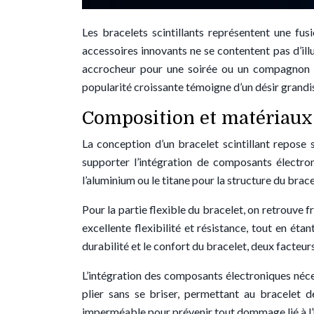
Les bracelets scintillants représentent une fu
accessoires innovants ne se contentent pas d’ill
accrocheur pour une soirée ou un compagnon lu
popularité croissante témoigne d’un désir grandis
Composition et matériaux 
La conception d’un bracelet scintillant repose s
supporter l’intégration de composants électron
l’aluminium ou le titane pour la structure du bra
Pour la partie flexible du bracelet, on retrouve
excellente flexibilité et résistance, tout en ét
durabilité et le confort du bracelet, deux facteu
L’intégration des composants électroniques néces
plier sans se briser, permettant au bracelet 
imperméable pour prévenir tout dommage lié à l’h