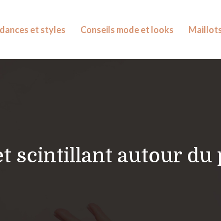
dances et styles
Conseils mode et looks
Maillots
t scintillant autour du