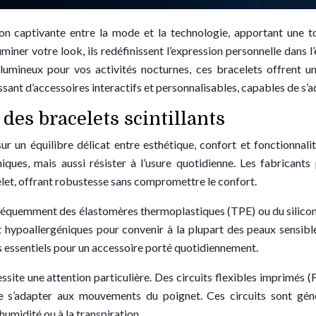
sion captivante entre la mode et la technologie, apportant une
uminer votre look, ils redéfinissent l’expression personnelle dans
mineux pour vos activités nocturnes, ces bracelets offrent une 
sant d’accessoires interactifs et personnalisables, capables de s’a
des bracelets scintillants
ur un équilibre délicat entre esthétique, confort et fonctionnal
iques, mais aussi résister à l’usure quotidienne. Les fabricants
celet, offrant robustesse sans compromettre le confort.
 fréquemment des élastomères thermoplastiques (TPE) ou du silico
ant hypoallergéniques pour convenir à la plupart des peaux sensi
rs essentiels pour un accessoire porté quotidiennement.
site une attention particulière. Des circuits flexibles imprimés (F
de s’adapter aux mouvements du poignet. Ces circuits sont gé
umidité ou à la transpiration.