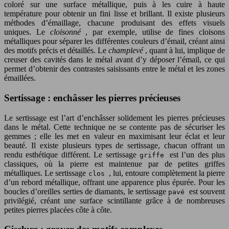
coloré sur une surface métallique, puis à les cuire à haute
température pour obtenir un fini lisse et brillant. Il existe plusieurs
méthodes d’émaillage, chacune produisant des effets visuels
uniques. Le
cloisonné
, par exemple, utilise de fines cloisons
métalliques pour séparer les différentes couleurs d’émail, créant ainsi
des motifs précis et détaillés. Le
champlevé
, quant à lui, implique de
creuser des cavités dans le métal avant d’y déposer l’émail, ce qui
permet d’obtenir des contrastes saisissants entre le métal et les zones
émaillées.
Sertissage : enchâsser les pierres précieuses
Le sertissage est l’art d’enchâsser solidement les pierres précieuses
dans le métal. Cette technique ne se contente pas de sécuriser les
gemmes ; elle les met en valeur en maximisant leur éclat et leur
beauté. Il existe plusieurs types de sertissage, chacun offrant un
rendu esthétique différent. Le sertissage
est l’un des plus
griffe
classiques, où la pierre est maintenue par de petites griffes
métalliques. Le sertissage
, lui, entoure complètement la pierre
clos
d’un rebord métallique, offrant une apparence plus épurée. Pour les
boucles d’oreilles serties de diamants, le sertissage
est souvent
pavé
privilégié, créant une surface scintillante grâce à de nombreuses
petites pierres placées côte à côte.