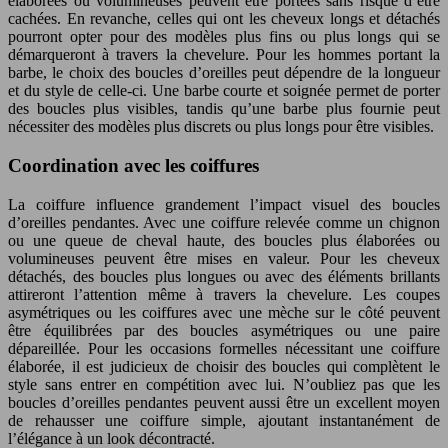
élaborées ou volumineuses peuvent être portées sans risque d’être
cachées. En revanche, celles qui ont les cheveux longs et détachés
pourront opter pour des modèles plus fins ou plus longs qui se
démarqueront à travers la chevelure. Pour les hommes portant la
barbe, le choix des boucles d’oreilles peut dépendre de la longueur
et du style de celle-ci. Une barbe courte et soignée permet de porter
des boucles plus visibles, tandis qu’une barbe plus fournie peut
nécessiter des modèles plus discrets ou plus longs pour être visibles.
Coordination avec les coiffures
La coiffure influence grandement l’impact visuel des boucles
d’oreilles pendantes. Avec une coiffure relevée comme un chignon
ou une queue de cheval haute, des boucles plus élaborées ou
volumineuses peuvent être mises en valeur. Pour les cheveux
détachés, des boucles plus longues ou avec des éléments brillants
attireront l’attention même à travers la chevelure. Les coupes
asymétriques ou les coiffures avec une mèche sur le côté peuvent
être équilibrées par des boucles asymétriques ou une paire
dépareillée. Pour les occasions formelles nécessitant une coiffure
élaborée, il est judicieux de choisir des boucles qui complètent le
style sans entrer en compétition avec lui. N’oubliez pas que les
boucles d’oreilles pendantes peuvent aussi être un excellent moyen
de rehausser une coiffure simple, ajoutant instantanément de
l’élégance à un look décontracté.