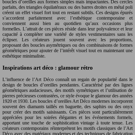
boucles d’oreilles aux formes simples mais impactantes. Des cercles
parfaits, des triangles équilatéraux ou des barres droites en métal poli
créent un effet visuel fort tout en restant subtils. Ces designs épurés
s’accordent parfaitement avec l’esthétique contemporaine et
conviennent aussi bien au quotidien qu’aux occasions plus
formelles. L’attrait de ces pièces réside dans leur polyvalence et leur
capacité à compléter une variété de styles vestimentaires sans les
éclipser. Les créateurs jouent souvent avec les proportions,
proposant des boucles asymétriques ou des combinaisons de formes
géométriques pour ajouter de l’intérêt visuel tout en maintenant une
esthétique minimaliste.
Inspirations art déco : glamour rétro
L’influence de l’Art Déco connaît un regain de popularité dans le
design de boucles d’oreilles pendantes. Caractérisé par des lignes
géométriques audacieuses, des motifs symétriques et l’utilisation de
pierres précieuses contrastées, ce style évoque le glamour des années
1920 et 1930. Les boucles d’oreilles Art Déco modernes incorporent
souvent des diamants taillés en baguette, des saphirs ou des onyx
pour créer des motifs saisissants. Ces pièces sont particulièrement
appréciées pour les soirées élégantes et les événements formels,
apportant une touche de sophistication vintage à toute tenue. Les
créateurs contemporains réinterprètent les motifs classiques de l’Art
Déco avec des matériaux modernes et des techniques de fabrication