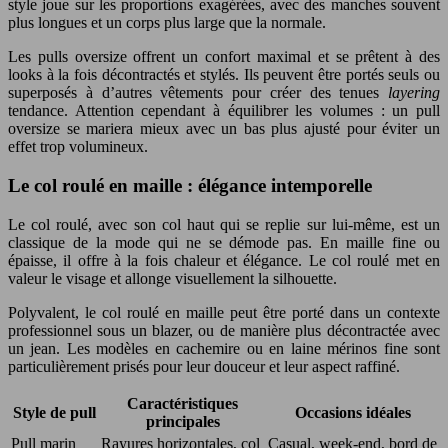
style joue sur les proportions exagérées, avec des manches souvent
plus longues et un corps plus large que la normale.
Les pulls oversize offrent un confort maximal et se prêtent à des
looks à la fois décontractés et stylés. Ils peuvent être portés seuls ou
superposés à d’autres vêtements pour créer des tenues
layering
tendance. Attention cependant à équilibrer les volumes : un pull
oversize se mariera mieux avec un bas plus ajusté pour éviter un
effet trop volumineux.
Le col roulé en maille : élégance intemporelle
Le col roulé, avec son col haut qui se replie sur lui-même, est un
classique de la mode qui ne se démode pas. En maille fine ou
épaisse, il offre à la fois chaleur et élégance. Le col roulé met en
valeur le visage et allonge visuellement la silhouette.
Polyvalent, le col roulé en maille peut être porté dans un contexte
professionnel sous un blazer, ou de manière plus décontractée avec
un jean. Les modèles en cachemire ou en laine mérinos fine sont
particulièrement prisés pour leur douceur et leur aspect raffiné.
Caractéristiques
Style de pull
Occasions idéales
principales
Pull marin
Rayures horizontales, col
Casual, week-end, bord de