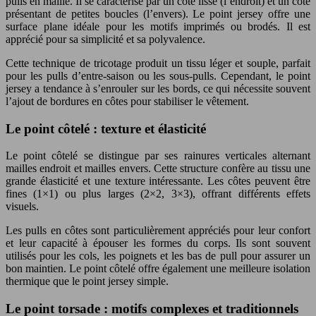
pulls en maille. Il se caractérise par un côté lisse (l’endroit) et un côté
présentant de petites boucles (l’envers). Le point jersey offre une
surface plane idéale pour les motifs imprimés ou brodés. Il est
apprécié pour sa simplicité et sa polyvalence.
Cette technique de tricotage produit un tissu léger et souple, parfait
pour les pulls d’entre-saison ou les sous-pulls. Cependant, le point
jersey a tendance à s’enrouler sur les bords, ce qui nécessite souvent
l’ajout de bordures en côtes pour stabiliser le vêtement.
Le point côtelé : texture et élasticité
Le point côtelé se distingue par ses rainures verticales alternant
mailles endroit et mailles envers. Cette structure confère au tissu une
grande élasticité et une texture intéressante. Les côtes peuvent être
fines (1×1) ou plus larges (2×2, 3×3), offrant différents effets
visuels.
Les pulls en côtes sont particulièrement appréciés pour leur confort
et leur capacité à épouser les formes du corps. Ils sont souvent
utilisés pour les cols, les poignets et les bas de pull pour assurer un
bon maintien. Le point côtelé offre également une meilleure isolation
thermique que le point jersey simple.
Le point torsade : motifs complexes et traditionnels