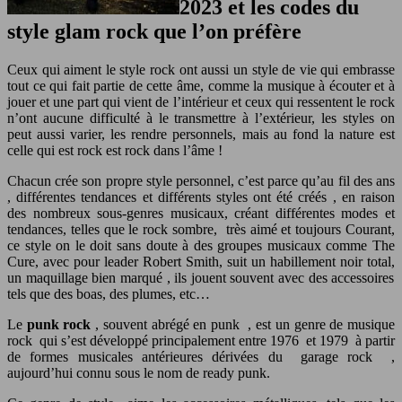
2023 et les codes du
style glam rock que l’on préfère
Ceux qui aiment le style
rock
ont ​​aussi un style de vie qui embrasse
tout ce qui fait partie de cette âme, comme la musique à écouter et à
jouer et une part qui vient de l’intérieur et ceux qui ressentent le rock
n’ont aucune difficulté à le transmettre à l’extérieur,
les
styles on
peut aussi varier, les rendre personnels, mais au fond la nature est
celle qui est
rock est rock
dans l’âme !
C
hacun crée son propre
style personnel, c’est parce qu’au fil des ans
, différentes tendances et différents styles
ont été créés ,
en raison
des nombreux sous-genres musicaux, créant différentes modes et
tendances, telles que
le rock sombre,
très aimé et toujours Courant,
ce style on le doit sans doute à des groupes musicaux comme
The
Cure,
avec pour leader
Robert Smith,
suit un
habillement noir total,
un maquillage bien marqué
,
ils jouent souvent avec des accessoires
tels que des boas, des plumes, etc…
Le
punk rock
, souvent abrégé en punk , est un genre de musique
rock qui s’est développé principalement entre 1976 et 1979 à partir
de formes musicales antérieures dérivées du garage rock ,
aujourd’hui connu sous le nom de ready punk.