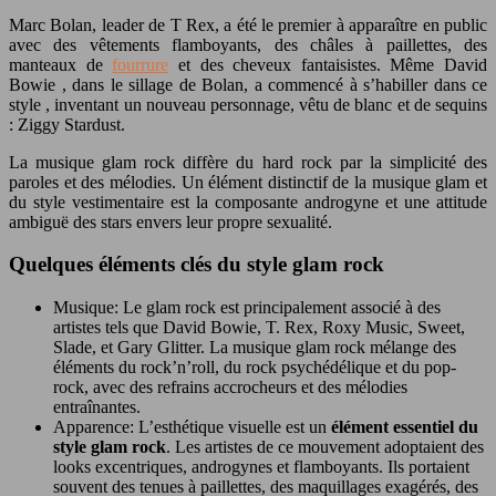
Marc Bolan, leader de T Rex, a été le premier à apparaître en public
avec des vêtements flamboyants, des châles à paillettes, des
manteaux de
fourrure
et des cheveux fantaisistes. Même David
Bowie , dans le sillage de Bolan, a commencé à s’habiller dans ce
style , inventant un nouveau personnage, vêtu de blanc et de sequins
: Ziggy Stardust.
La musique glam rock diffère du hard rock par la simplicité des
paroles et des mélodies. Un élément distinctif de la musique glam et
du style vestimentaire est la composante androgyne et une attitude
ambiguë des stars envers leur propre sexualité.
Quelques éléments clés du style glam rock
Musique: Le glam rock est principalement associé à des
artistes tels que David Bowie, T. Rex, Roxy Music, Sweet,
Slade, et Gary Glitter. La musique glam rock mélange des
éléments du rock’n’roll, du rock psychédélique et du pop-
rock, avec des refrains accrocheurs et des mélodies
entraînantes.
Apparence: L’esthétique visuelle est un
élément essentiel du
style glam rock
. Les artistes de ce mouvement adoptaient des
looks excentriques, androgynes et flamboyants. Ils portaient
souvent des tenues à paillettes, des maquillages exagérés, des