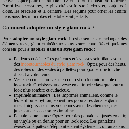
peuvent opter pour un joli talon 12 et un joli manteau de fourrure.
Parmi les accessoires, le plus cité est le sac à clous et, toujours à
clous, les bracelets et la ceinture. Les sequins pour orner les t-shirts
mais aussi les mini robes et le tulle sont parfaits.
Comment adopter un style glam rock ?
Pour
adopter un style glam rock
, il est essentiel de mélanger des
éléments rock, glam et théâtraux dans votre tenue. Voici quelques
conseils pour
s’habiller dans un style glam rock
:
Paillettes et éclat : Les paillettes et les tissus scintillants sont
des
incontournables du style glam rock
. Optez pour des hauts,
des robes ou des vestes à paillettes pour ajouter une touche
d’éclat à votre tenue.
Vestes en cuir : Une veste en cuir est un incontournable du
look rock. Choisissez une veste en cuir noir classique pour un
look plus sombre et audacieux.
Imprimés animaliers : Les imprimés animaliers, comme le
léopard ou le python, étaient très populaires dans le glam
rock. Intégrez-les dans vos tenues avec des chemises, des
jupes ou des accessoires imprimés.
Pantalons moulants : Optez pour des pantalons ajustés en cuir,
en vinyle ou en denim pour un look rock. Les pantalons
évasés ou à pattes d’éléphant étaient également courants dans