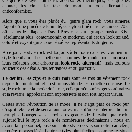
Ce genre de style aime les accessoires métalliques, tels que les
chaînes, les clous, les têtes de mort, un look alternatif et
anticonformiste.
Alors que si vous êtes plutôt du
genre glam rock,
vous aimerez
l’ajout d’une pincée de féminité, ce style est né entre les années 70
et
80
dans le sillage de
David Bowie
et du
groupe musical Kiss,
résolument plus
contemporain et moderne, qui est un look
soigné,
coloré et voyant qui a caractérisé les représentants du genre.
A ce jour, le style rock est toujours à la mode car c’est vraiment un
style identitaire. Les meilleures marques de mode nous proposent
leurs créations pour arborer un
look rock alternatif
, mais toujours
soucieux des détails, des tendances et du glamour.
Le denim , les zips et le cuir noir
sont les rois du vêtement rock
depuis le tout début et il est impossible de les remettre en cause. Le
style rock imite la mode de la rue, celle portée par les gens ordinaires
et la revisite, appréciant son expressivité et son fort impact visuel.
Certes avec l’évolution de la mode, il ne s’agit plus de rock pur,
d’esprit rebelle et de sensations fortes, mais d’une réinterprétation un
peu plus bourgeoise et moins exigeante de l’ esthétique rock,
aujourd’hui le style rock a de nombreuses déclinaisons , nous en
avons fait personnel, basé sur notre style de vie, sur notre caractère,
tempéré et associé à d’autres styles plus faciles , comme le street