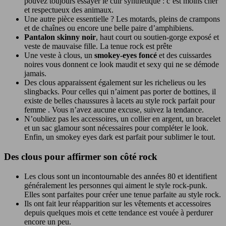
pouvez toujours essayer le cuir synthétique : c’est moins cher
et respectueux des animaux.
Une autre pièce essentielle ? Les motards, pleins de crampons
et de chaînes ou encore une belle paire d’amphibiens.
Pantalon skinny noir
, haut court ou soutien-gorge exposé et
veste de mauvaise fille. La tenue rock est prête
Une veste à clous, un
smokey-eyes foncé
et des cuissardes
noires vous donnent ce look maudit et sexy qui ne se démode
jamais.
Des clous apparaissent également sur les richelieus ou les
slingbacks. Pour celles qui n’aiment pas porter de bottines, il
existe de belles chaussures à lacets au style rock parfait pour
femme . Vous n’avez aucune excuse, suivez la tendance.
N’oubliez pas les accessoires, un collier en argent, un bracelet
et un sac glamour sont nécessaires pour compléter le look.
Enfin, un smokey eyes dark est parfait pour sublimer le tout.
Des clous pour affirmer son côté rock
Les clous sont un incontournable des années 80 et identifient
généralement les personnes qui aiment le style rock-punk.
Elles sont parfaites pour créer une tenue parfaite au style rock.
Ils ont fait leur réapparition sur les vêtements et accessoires
depuis quelques mois et cette tendance est vouée à perdurer
encore un peu.